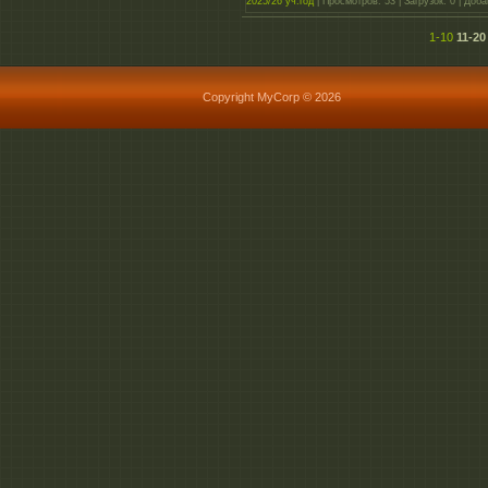
2025/26 уч.год
|
Просмотров:
53
|
Загрузок:
0
|
Доба
1-10
11-20
Copyright MyCorp © 2026