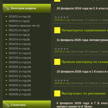
20 февраля 2016 года во 2 А класс
Категории раздела
2010/11 уч.год
[10]
2025/26 уч.год
|
Просмотров:
27
|
Загрузок:
0
|
Доба
2009/10 уч.год
[2]
Проекты прошлых лет
[2]
Литературное соревнование в
2011/12 уч.год
[7]
2012/13 уч.год
[3]
2013/14 уч.год
11 феврала 2026 года литературная
[8]
2014/15 уч.год
[11]
2015/16 уч.год
[8]
2025/26 уч.год
|
Просмотров:
88
|
Загрузок:
0
|
Доба
2016/17 уч.год
[12]
2017/18 уч.год
[14]
Провели викторину по сказка
2018/19 уч.год
[15]
2019/20 уч.год
[16]
10 февраля 2026 года в 1 К классе
2020/21 уч.год
[30]
2021/22 уч.год
[31]
2022/23 уч.год
[28]
2025/26 уч.год
|
Просмотров:
33
|
Загрузок:
0
|
Доба
2023/24 уч.год
[36]
2024/25 уч.год
[32]
Мастер-класс по рисованию
2025/26 уч.год
[22]
6 февраля 2026 года в 7 Б клас
Статистика
импрессиониста К. Моне.