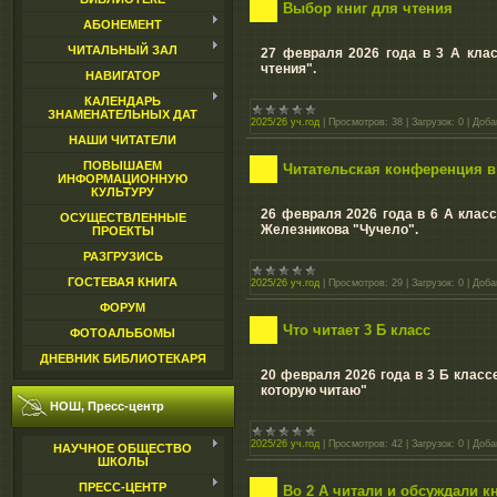
Выбор книг для чтения
АБОНЕМЕНТ
ЧИТАЛЬНЫЙ ЗАЛ
27 февраля 2026 года в 3 А кла
чтения".
НАВИГАТОР
КАЛЕНДАРЬ
ЗНАМЕНАТЕЛЬНЫХ ДАТ
2025/26 уч.год
|
Просмотров:
38
|
Загрузок:
0
|
Доба
НАШИ ЧИТАТЕЛИ
ПОВЫШАЕМ
Читательская конференция в 
ИНФОРМАЦИОННУЮ
КУЛЬТУРУ
26 февраля 2026 года в 6 А клас
ОСУЩЕСТВЛЕННЫЕ
Железникова "Чучело".
ПРОЕКТЫ
РАЗГРУЗИСЬ
ГОСТЕВАЯ КНИГА
2025/26 уч.год
|
Просмотров:
29
|
Загрузок:
0
|
Доба
ФОРУМ
Что читает 3 Б класс
ФОТОАЛЬБОМЫ
ДНЕВНИК БИБЛИОТЕКАРЯ
20 февраля 2026 года в 3 Б класс
которую читаю"
НОШ, Пресс-центр
2025/26 уч.год
|
Просмотров:
42
|
Загрузок:
0
|
Доба
НАУЧНОЕ ОБЩЕСТВО
ШКОЛЫ
ПРЕСС-ЦЕНТР
Во 2 А читали и обсуждали к