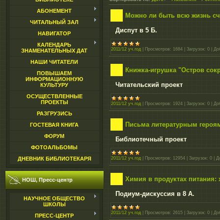
АБОНЕМЕНТ
Можно ли быть всю жизнь с
ЧИТАЛЬНЫЙ ЗАЛ
Диспут в 5 Б.
НАВИГАТОР
КАЛЕНДАРЬ
2011/12 уч.год
|
Просмотров:
1684
|
Загрузок:
0
|
До
ЗНАМЕНАТЕЛЬНЫХ ДАТ
НАШИ ЧИТАТЕЛИ
Книжка-игрушка "Остров сок
ПОВЫШАЕМ
ИНФОРМАЦИОННУЮ
Читательский проект
КУЛЬТУРУ
ОСУЩЕСТВЛЕННЫЕ
ПРОЕКТЫ
2011/12 уч.год
|
Просмотров:
1924
|
Загрузок:
0
|
До
РАЗГРУЗИСЬ
Письма литературным героя
ГОСТЕВАЯ КНИГА
ФОРУМ
Библиотечный проект
ФОТОАЛЬБОМЫ
2011/12 уч.год
|
Просмотров:
12954
|
Загрузок:
0
|
Д
ДНЕВНИК БИБЛИОТЕКАРЯ
Химия в продуктах питания:
НОШ, Пресс-центр
Подиум-дискуссия в 8 А.
НАУЧНОЕ ОБЩЕСТВО
ШКОЛЫ
2011/12 уч.год
|
Просмотров:
2615
|
Загрузок:
0
|
До
ПРЕСС-ЦЕНТР