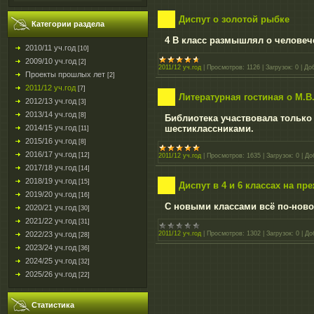
Диспут о золотой рыбке
Категории раздела
4 В класс размышлял о человеч
2010/11 уч.год
[10]
2009/10 уч.год
[2]
2011/12 уч.год
|
Просмотров:
1126
|
Загрузок:
0
|
До
Проекты прошлых лет
[2]
2011/12 уч.год
[7]
Литературная гостиная о М.
2012/13 уч.год
[3]
2013/14 уч.год
[8]
Библиотека участвовала только
шестиклассниками.
2014/15 уч.год
[11]
2015/16 уч.год
[8]
2016/17 уч.год
[12]
2011/12 уч.год
|
Просмотров:
1635
|
Загрузок:
0
|
До
2017/18 уч.год
[14]
2018/19 уч.год
[15]
Диспут в 4 и 6 классах на пр
2019/20 уч.год
[16]
С новыми классами всё по-ново
2020/21 уч.год
[30]
2021/22 уч.год
[31]
2011/12 уч.год
|
Просмотров:
1302
|
Загрузок:
0
|
До
2022/23 уч.год
[28]
2023/24 уч.год
[36]
2024/25 уч.год
[32]
2025/26 уч.год
[22]
Статистика