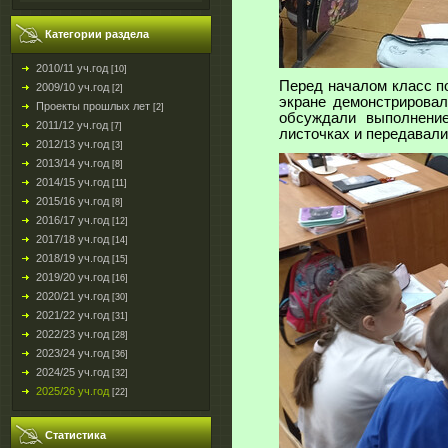
Категории раздела
2010/11 уч.год
[10]
Перед началом класс п
2009/10 уч.год
[2]
экране демонстрировал
Проекты прошлых лет
[2]
обсуждали выполнение
2011/12 уч.год
[7]
листочках и передавали
2012/13 уч.год
[3]
2013/14 уч.год
[8]
2014/15 уч.год
[11]
2015/16 уч.год
[8]
2016/17 уч.год
[12]
2017/18 уч.год
[14]
2018/19 уч.год
[15]
2019/20 уч.год
[16]
2020/21 уч.год
[30]
2021/22 уч.год
[31]
2022/23 уч.год
[28]
2023/24 уч.год
[36]
2024/25 уч.год
[32]
2025/26 уч.год
[22]
Статистика