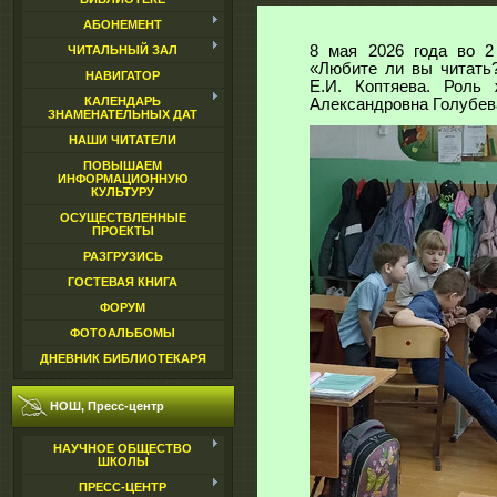
АБОНЕМЕНТ
8 мая 2026 года во 2
ЧИТАЛЬНЫЙ ЗАЛ
«Любите ли вы читать?
НАВИГАТОР
Е.И. Коптяева. Роль
КАЛЕНДАРЬ
Александровна Голубев
ЗНАМЕНАТЕЛЬНЫХ ДАТ
НАШИ ЧИТАТЕЛИ
ПОВЫШАЕМ
ИНФОРМАЦИОННУЮ
КУЛЬТУРУ
ОСУЩЕСТВЛЕННЫЕ
ПРОЕКТЫ
РАЗГРУЗИСЬ
ГОСТЕВАЯ КНИГА
ФОРУМ
ФОТОАЛЬБОМЫ
ДНЕВНИК БИБЛИОТЕКАРЯ
НОШ, Пресс-центр
НАУЧНОЕ ОБЩЕСТВО
ШКОЛЫ
ПРЕСС-ЦЕНТР