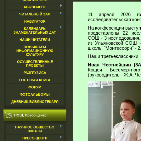
АБОНЕМЕНТ
11 апреля 2026 го
ЧИТАЛЬНЫЙ ЗАЛ
исследовательская кон
НАВИГАТОР
На конференции выступ
КАЛЕНДАРЬ
представлены 22 иссл
ЗНАМЕНАТЕЛЬНЫХ ДАТ
СОШ - 3 исследования,
НАШИ ЧИТАТЕЛИ
из Ульяновской СОШ -
ПОВЫШАЕМ
школы "Монтессори" - 2
ИНФОРМАЦИОННУЮ
КУЛЬТУРУ
Наши третьеклассники п
ОСУЩЕСТВЛЕННЫЕ
Иван Честнейшин (3А
ПРОЕКТЫ
Кощея Бессмертног
РАЗГРУЗИСЬ
(руководитель - Ж.А. Ч
ГОСТЕВАЯ КНИГА
ФОРУМ
ФОТОАЛЬБОМЫ
ДНЕВНИК БИБЛИОТЕКАРЯ
НОШ, Пресс-центр
НАУЧНОЕ ОБЩЕСТВО
ШКОЛЫ
ПРЕСС-ЦЕНТР