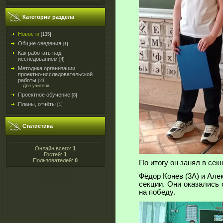
Категории раздела
Новости
[135]
Общие сведения
[1]
Как работать над
исследованием
[4]
Методика организации
проектно-исследовательской
работы
[23]
Для учителя
Проектное обучение
[8]
Планы, отчёты
[1]
Статистика
Онлайн всего:
1
Гостей:
1
Пользователей:
0
По итогу он занял в сек
Фёдор Конев (3А) и Але
секции. Они оказались
на победу.