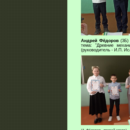
Андрей Фёдоров
(3Б)
тема: "Древние механ
(руководитель - И.П. Ис