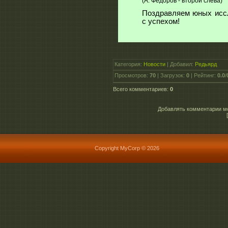
(А. Фёдоров - второй слева)
Поздравляем юных иссл
с успехом!
Категория
:
Новости
|
Добавил
:
Редьярд
Просмотров
:
70
|
Загрузок
:
0
|
Рейтинг
:
0.0
/
Всего комментариев
:
0
Добавлять комментарии мо
Copyright MyCorp © 2026