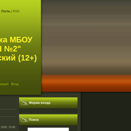
с
Гость
|
RSS
ка МБОУ
 №2"
кий (12+)
рация
|
Вход
Форма входа
Поиск
.2026, 15:06