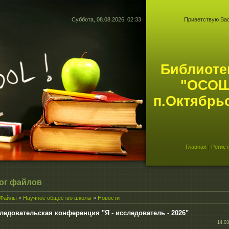
Суббота, 08.08.2026, 02:33
Приветствую Ва
Библиоте
"ОСОШ
п.Октябрьс
Главная
|
Регист
ог файлов
Файлы
»
Научное общество школы
»
Новости
ледовательская конференция "Я - исследователь - 2026"
14.03