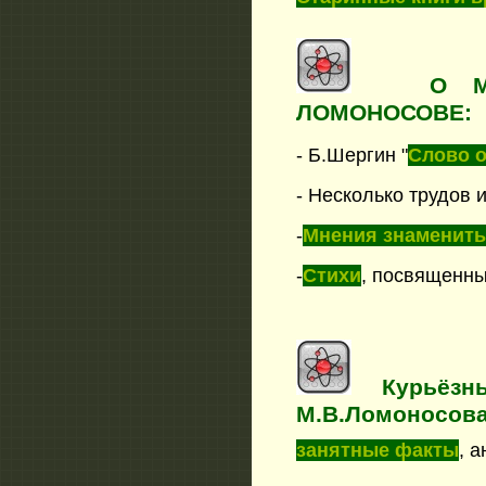
О М
ЛОМОНОСОВЕ:
- Б.Шергин "
Слово 
- Несколько трудов 
-
Мнения знаменит
-
Стихи
, посвященны
Курьёз
М.В.Ломоносов
занятные факты
, 