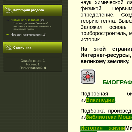
наук химической л
физикой. Перв
Категории раздела
определение. Соз
теорию тепла. Выве
Книжные выставки
[23]
Это виртуальные "книжные"
Заложил основы 
выставки к знаменательным и
памятным датам
приборостроитель, ме
Новые поступления
[15]
историк.
Статистика
На этой страни
Интернет-ресу
великому земляку.
Онлайн всего:
1
Гостей:
1
Пользователей:
0
БИОГРАФ
Подробная био
из
Википедии
.
Подборка произве
из
библиотеки Мош
История жизни
М