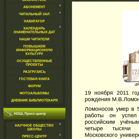
АБОНЕМЕНТ
ЧИТАЛЬНЫЙ ЗАЛ
НАВИГАТОР
КАЛЕНДАРЬ
ЗНАМЕНАТЕЛЬНЫХ ДАТ
НАШИ ЧИТАТЕЛИ
ПОВЫШАЕМ
ИНФОРМАЦИОННУЮ
КУЛЬТУРУ
ОСУЩЕСТВЛЕННЫЕ
ПРОЕКТЫ
РАЗГРУЗИСЬ
ГОСТЕВАЯ КНИГА
ФОРУМ
19 ноября 2011 го
ФОТОАЛЬБОМЫ
рождения М.В.Ломон
ДНЕВНИК БИБЛИОТЕКАРЯ
Ломоносов умер в 5
НОШ, Пресс-центр
работы он успел
российским учёным
НАУЧНОЕ ОБЩЕСТВО
четыре тысячи 
ШКОЛЫ
Московского универ
ПРЕСС-ЦЕНТР