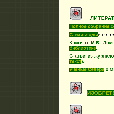
ЛИТЕРАТ
Полное собрание 
Стихи и оды
и не т
Книги о М.В. Ло
библиотеке
.
Статьи из журнало
текст
).
Учёные Севера
о М
ИЗОБРЕТ