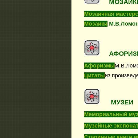
МОЗАИК
Мозаичная мастер
Мозаики
М.В.Ломон
АФОРИ
Афоризмы
М.В.Лом
Цитаты
из произвед
МУЗЕИ
Мемориальный му
Музейные экспона
Старинные книги 