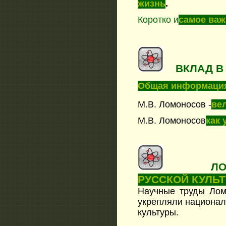
жизнь
.
Коротко и
самое важ
ВКЛАД В 
Общая информаци
М.В. Ломоносов -
ве
М.В. Ломоносов
как 
ЛОМО
РУССКОЙ КУЛЬ
Научные труды Лом
укрепляли национал
культуры.