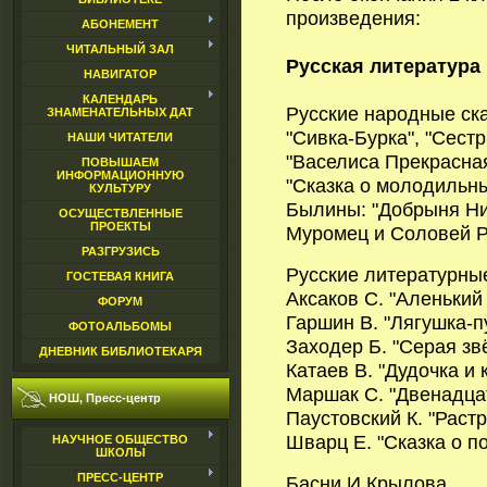
произведения:
АБОНЕМЕНТ
ЧИТАЛЬНЫЙ ЗАЛ
Русская литература
НАВИГАТОР
КАЛЕНДАРЬ
Русские народные ск
ЗНАМЕНАТЕЛЬНЫХ ДАТ
"Сивка-Бурка", "Сест
НАШИ ЧИТАТЕЛИ
"Васелиса Прекрасна
ПОВЫШАЕМ
ИНФОРМАЦИОННУЮ
"Сказка о молодильны
КУЛЬТУРУ
Былины: "Добрыня Ник
ОСУЩЕСТВЛЕННЫЕ
ПРОЕКТЫ
Муромец и Соловей Р
РАЗГРУЗИСЬ
Русские литературные
ГОСТЕВАЯ КНИГА
Аксаков С. "Аленький
ФОРУМ
Гаршин В. "Лягушка-
ФОТОАЛЬБОМЫ
Заходер Б. "Серая зв
ДНЕВНИК БИБЛИОТЕКАРЯ
Катаев В. "Дудочка и 
Маршак С. "Двенадца
НОШ, Пресс-центр
Паустовский К. "Раст
Шварц Е. "Сказка о п
НАУЧНОЕ ОБЩЕСТВО
ШКОЛЫ
ПРЕСС-ЦЕНТР
Басни И.Крылова